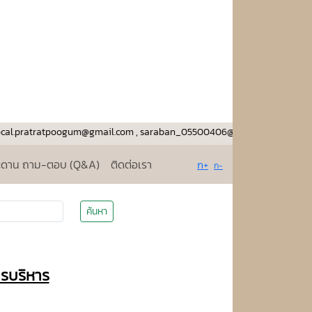
l.pratratpoogum@gmail.com , saraban_05500406@dla.go.th
ะดาน ถาม-ตอบ (Q&A)
ติดต่อเรา
ก+
ก-
ค้นหา
รบริหาร