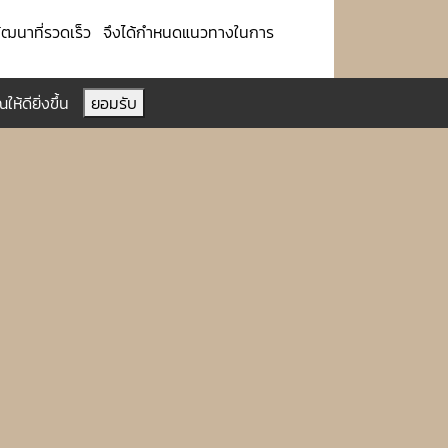
พัฒนาที่รวดเร็ว จึงได้กำหนดแนวทางในการ
์ทรงเป็นประมุข ความรักชาติ ความสามัคคี
ห้ดียิ่งขึ้น
ยอมรับ
ิด ร่วมทำ ร่วมตรวจสอบ นำเสนอปัญหา และ
้มีความรู้ความสามารถ มีทักษะและ ความ
ทคโนโลยีสารสนเทศ เครื่องมือเครื่องใช้ที่ทัน
ะรวดเร็วขึ้น
บเทศบาลตำบลพระธาตุปู่ก่ำเป็นไปด้วยความ
ระเบียบ กฎหมาย