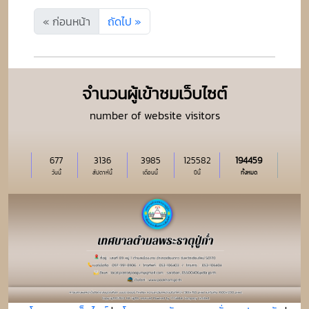
« ก่อนหน้า
ถัดไป »
จำนวนผู้เข้าชมเว็บไซต์
number of website visitors
677
3136
3985
125582
194459
วันนี้
สัปดาห์นี้
เดือนนี้
ปีนี้
ทั้งหมด